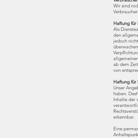
Wir sind nic
Verbraucher
Haftung für 
Als Dienste
den allgeme
jedoch nicht
überwachen 
Verpflichtu
allgemeinen
ab dem Zeit
von entspre
Haftung für 
Unser Angebo
haben. Desh
Inhalte der 
verantwortl
Rechtsverst
erkennbar.
Eine permane
Anhaltspunk