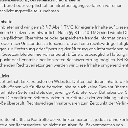
ht bereit oder verpflichtet, an Streitbeilegungsverfahren vor einer
schlichtungsstelle teilzunehmen.
Inhalte
anbieter sind wir gemäß § 7 Abs.1 TMG für eigene Inhalte auf diesen
inen Gesetzen verantwortlich. Nach §§ 8 bis 10 TMG sind wir als Di
 verpflichtet, übermittelte oder gespeicherte fremde Informationen 
oder nach Umständen zu forschen, die auf eine rechtswidrige Tätigk
ngen zur Entfernung oder Sperrung der Nutzung von Informationen n
 Gesetzen bleiben hiervon unberührt. Eine diesbezügliche Haftung is
punkt der Kenntnis einer konkreten Rechtsverletzung möglich. Bei 
chenden Rechtsverletzungen werden wir diese Inhalte umgehend ent
Links
t enthält Links zu externen Websites Dritter, auf deren Inhalte wir k
alb können wir für diese fremden Inhalte auch keine Gewähr überne
verlinkten Seiten ist stets der jeweilige Anbieter oder Betreiber der S
ich. Die verlinkten Seiten wurden zum Zeitpunkt der Verlinkung auf 
öße überprüft. Rechtswidrige Inhalte waren zum Zeitpunkt der Verlin
nte inhaltliche Kontrolle der verlinkten Seiten ist jedoch ohne kon
te einer Rechtsverletzung nicht zumutbar. Bei Bekanntwerden von