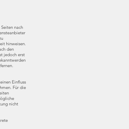
 Seiten nach
ensteanbieter
zu
eit hinweisen.
ach den
t jedoch erst
Bekanntwerden
fernen.
einen Einfluss
hmen. Für die
eiten
mögliche
kung nicht
krete