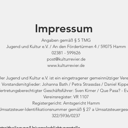
Impressum
Angaben gemäß § 5 TMG
Jugend und Kultur e.V. / An den Fördertürmen 4 / 59075 Hamm
02381 - 599626
post@kulturrevier.de
www.kulturrevier.de
er Jugend und Kultur e.V. ist ein eingetragener gemeinnütziger Ver
Vorstandsmitglieder: Johanna Bath / Petra Strassdas / Daniel Kipp
ertretungsberechtigter Geschäftsführer: Sven Kirner / Que Pasa? - E
Vereinsregister: VR 1107
Registergericht: Amtsgericht Hamm
Umsatzsteuer-Identifikationsnummer gemäß § 27 a Umsatzsteuergese
322/5936/0237
treitbeilegung/Universalschlichtungsstelle